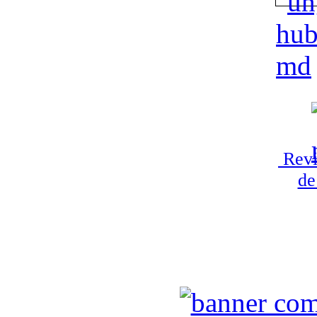
Revi
de