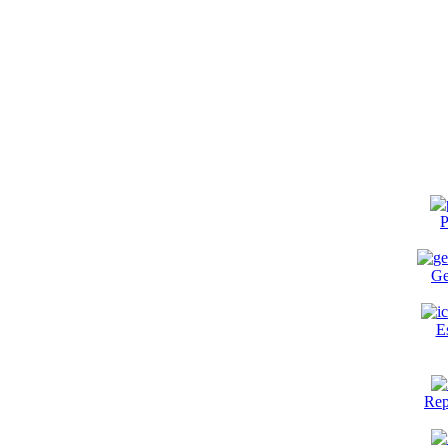
P
Ge
E
Rep