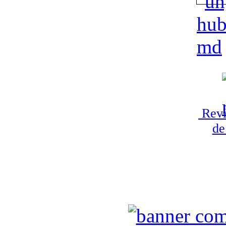
Revi
de