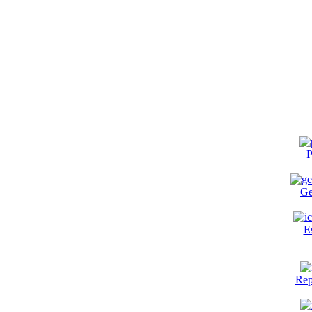
P
Ge
E
Rep