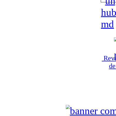
Revi
de