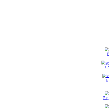
P
Ge
E
Rep