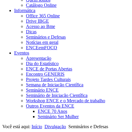
Catálogo Online
Informática
Office 365 Online
Drive IBGE
Acesso ao Bme
Dicas
Seminários e Defesas
Notícias em geral
ENCEemFOCO
Eventos
Apresentação
Dia do Estatístico
ENCE de Portas Abertas
Encontro GENERIS
Projeto Tardes Culturais
Semana de Iniciação Científica
Seminário ENCE
Seminário de Iniciação Científica
Workshop ENCE e o Mercado de trabalho
Outros Eventos da ENCE
ENCE 70 Anos
Seminário Ser Mulher
Você está aqui:
Início
Divulgação
Seminários e Defesas