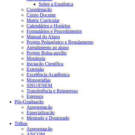
Sobre a Estatística
Coordenação
Corpo Docente
Matriz Curricular
Calendários e Horários
Formulários e Procedimentos
Manual do Aluno
Projeto Pedagógico e Regulamento
Atendimento ao aluno
Projeto Bolsa-auxílio
Monitoria
Iniciação Científica
Extensão
Excelência Acadêmica
Monografias
SISU/ENEM
Transferência e Reingresso
Egressos
Pós-Graduação
Apresentação
Especialização
Mestrado e Doutorado
Trilhas
Apresentação
ANCOM