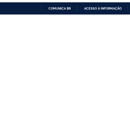
COMUNICA BR
ACESSO À INFORMAÇÃO
IR
PARA
O
CONTEÚDO