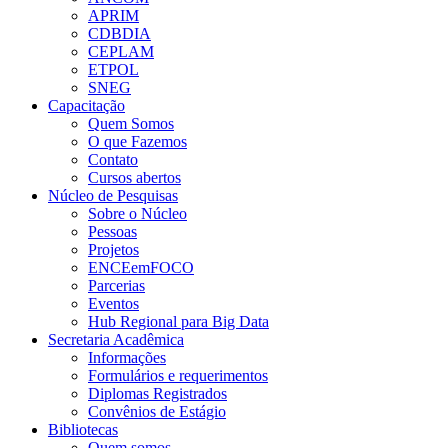
APRIM
CDBDIA
CEPLAM
ETPOL
SNEG
Capacitação
Quem Somos
O que Fazemos
Contato
Cursos abertos
Núcleo de Pesquisas
Sobre o Núcleo
Pessoas
Projetos
ENCEemFOCO
Parcerias
Eventos
Hub Regional para Big Data
Secretaria Acadêmica
Informações
Formulários e requerimentos
Diplomas Registrados
Convênios de Estágio
Bibliotecas
Quem somos