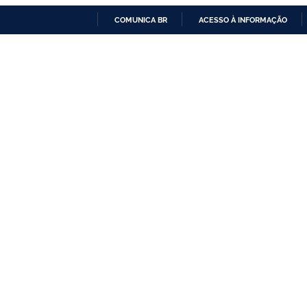
COMUNICA BR
ACESSO À INFORMAÇÃO
IR
PARA
O
CONTEÚDO