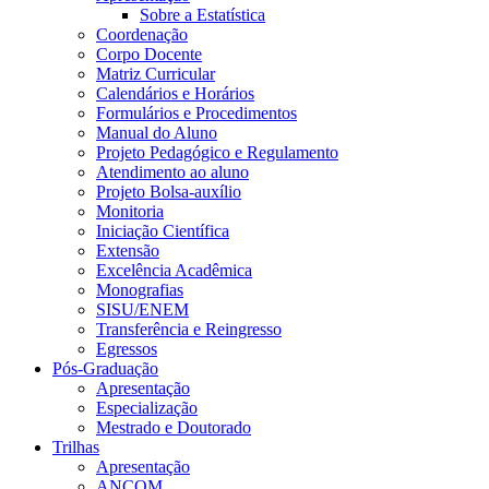
Sobre a Estatística
Coordenação
Corpo Docente
Matriz Curricular
Calendários e Horários
Formulários e Procedimentos
Manual do Aluno
Projeto Pedagógico e Regulamento
Atendimento ao aluno
Projeto Bolsa-auxílio
Monitoria
Iniciação Científica
Extensão
Excelência Acadêmica
Monografias
SISU/ENEM
Transferência e Reingresso
Egressos
Pós-Graduação
Apresentação
Especialização
Mestrado e Doutorado
Trilhas
Apresentação
ANCOM