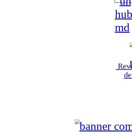
Revi
de