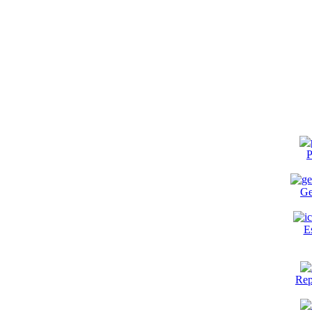
P
Ge
E
Rep