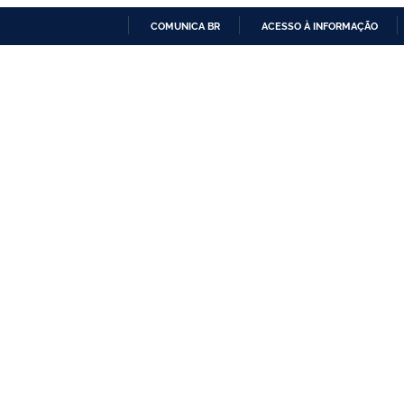
COMUNICA BR
ACESSO À INFORMAÇÃO
IR
PARA
O
CONTEÚDO