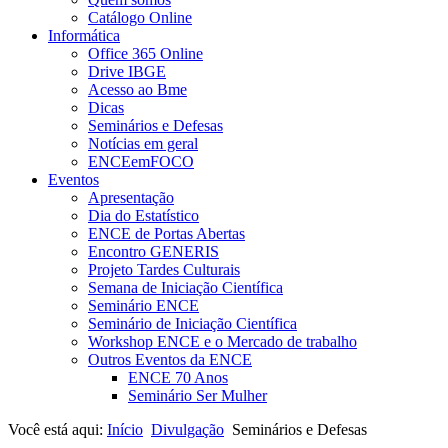
Catálogo Online
Informática
Office 365 Online
Drive IBGE
Acesso ao Bme
Dicas
Seminários e Defesas
Notícias em geral
ENCEemFOCO
Eventos
Apresentação
Dia do Estatístico
ENCE de Portas Abertas
Encontro GENERIS
Projeto Tardes Culturais
Semana de Iniciação Científica
Seminário ENCE
Seminário de Iniciação Científica
Workshop ENCE e o Mercado de trabalho
Outros Eventos da ENCE
ENCE 70 Anos
Seminário Ser Mulher
Você está aqui:
Início
Divulgação
Seminários e Defesas