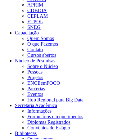
APRIM
CDBDIA
CEPLAM
ETPOL
SNEG
Capacitação
Quem Somos
O que Fazemos
Contato
Cursos abertos
Núcleo de Pesquisas
Sobre o Núcleo
Pessoas
Projetos
ENCEemFOCO
Parcerias
Eventos
Hub Regional para Big Data
Secretaria Acadêmica
Informações
Formulários e requerimentos
Diplomas Registrados
Convênios de Estágio
Bibliotecas
Quem somos