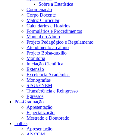
Sobre a Estatística
Coordenação
Corpo Docente
Matriz Curricular
Calendários e Horários
Formulários e Procedimentos
Manual do Aluno
Projeto Pedagógico e Regulamento
Atendimento ao aluno
Projeto Bolsa-auxílio
Monitoria
Iniciação Científica
Extensão
Excelência Acadêmica
Monografias
SISU/ENEM
Transferência e Reingresso
Egressos
Pós-Graduação
Apresentação
Especialização
Mestrado e Doutorado
Trilhas
Apresentação
ANCOM