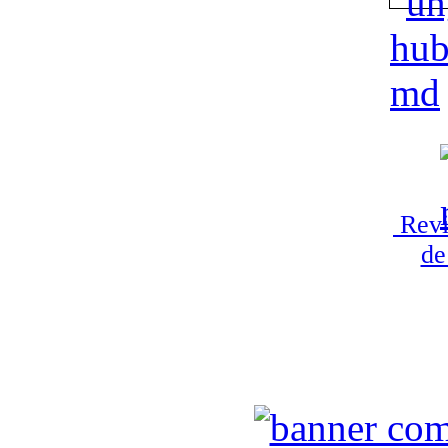
Revi
de