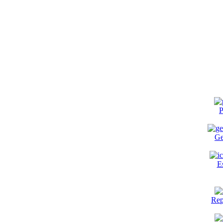
P
Ge
E
Rep