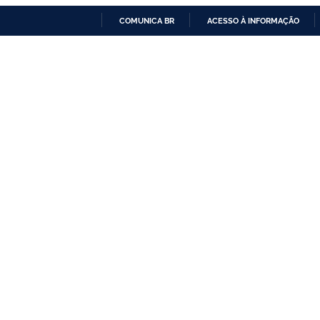
COMUNICA BR
ACESSO À INFORMAÇÃO
IR
PARA
O
CONTEÚDO