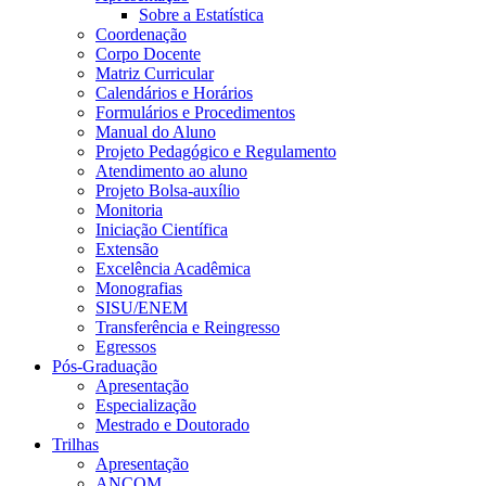
Sobre a Estatística
Coordenação
Corpo Docente
Matriz Curricular
Calendários e Horários
Formulários e Procedimentos
Manual do Aluno
Projeto Pedagógico e Regulamento
Atendimento ao aluno
Projeto Bolsa-auxílio
Monitoria
Iniciação Científica
Extensão
Excelência Acadêmica
Monografias
SISU/ENEM
Transferência e Reingresso
Egressos
Pós-Graduação
Apresentação
Especialização
Mestrado e Doutorado
Trilhas
Apresentação
ANCOM