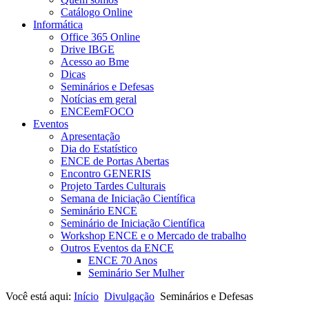
Catálogo Online
Informática
Office 365 Online
Drive IBGE
Acesso ao Bme
Dicas
Seminários e Defesas
Notícias em geral
ENCEemFOCO
Eventos
Apresentação
Dia do Estatístico
ENCE de Portas Abertas
Encontro GENERIS
Projeto Tardes Culturais
Semana de Iniciação Científica
Seminário ENCE
Seminário de Iniciação Científica
Workshop ENCE e o Mercado de trabalho
Outros Eventos da ENCE
ENCE 70 Anos
Seminário Ser Mulher
Você está aqui:
Início
Divulgação
Seminários e Defesas