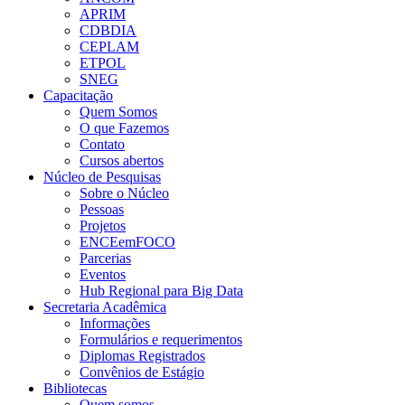
APRIM
CDBDIA
CEPLAM
ETPOL
SNEG
Capacitação
Quem Somos
O que Fazemos
Contato
Cursos abertos
Núcleo de Pesquisas
Sobre o Núcleo
Pessoas
Projetos
ENCEemFOCO
Parcerias
Eventos
Hub Regional para Big Data
Secretaria Acadêmica
Informações
Formulários e requerimentos
Diplomas Registrados
Convênios de Estágio
Bibliotecas
Quem somos