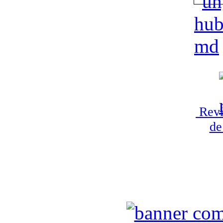
Revi
de