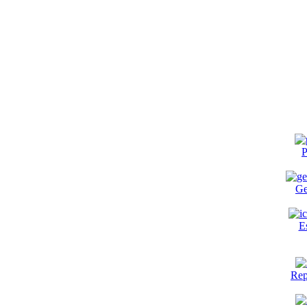
P
Ge
E
Rep