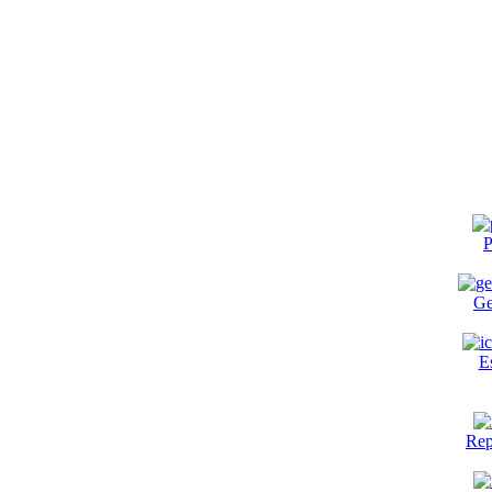
P
Ge
E
Rep