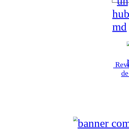
Revi
de