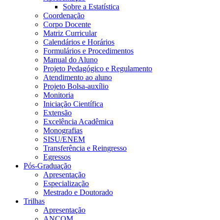
Sobre a Estatística
Coordenação
Corpo Docente
Matriz Curricular
Calendários e Horários
Formulários e Procedimentos
Manual do Aluno
Projeto Pedagógico e Regulamento
Atendimento ao aluno
Projeto Bolsa-auxílio
Monitoria
Iniciação Científica
Extensão
Excelência Acadêmica
Monografias
SISU/ENEM
Transferência e Reingresso
Egressos
Pós-Graduação
Apresentação
Especialização
Mestrado e Doutorado
Trilhas
Apresentação
ANCOM