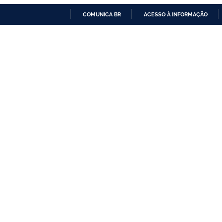
COMUNICA BR
ACESSO À INFORMAÇÃO
IR
PARA
O
CONTEÚDO