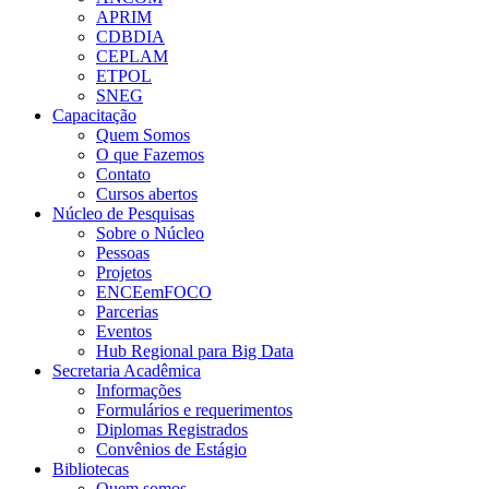
APRIM
CDBDIA
CEPLAM
ETPOL
SNEG
Capacitação
Quem Somos
O que Fazemos
Contato
Cursos abertos
Núcleo de Pesquisas
Sobre o Núcleo
Pessoas
Projetos
ENCEemFOCO
Parcerias
Eventos
Hub Regional para Big Data
Secretaria Acadêmica
Informações
Formulários e requerimentos
Diplomas Registrados
Convênios de Estágio
Bibliotecas
Quem somos