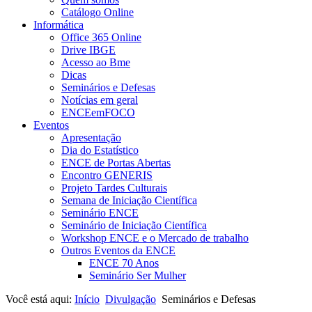
Catálogo Online
Informática
Office 365 Online
Drive IBGE
Acesso ao Bme
Dicas
Seminários e Defesas
Notícias em geral
ENCEemFOCO
Eventos
Apresentação
Dia do Estatístico
ENCE de Portas Abertas
Encontro GENERIS
Projeto Tardes Culturais
Semana de Iniciação Científica
Seminário ENCE
Seminário de Iniciação Científica
Workshop ENCE e o Mercado de trabalho
Outros Eventos da ENCE
ENCE 70 Anos
Seminário Ser Mulher
Você está aqui:
Início
Divulgação
Seminários e Defesas