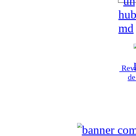
Revi
de