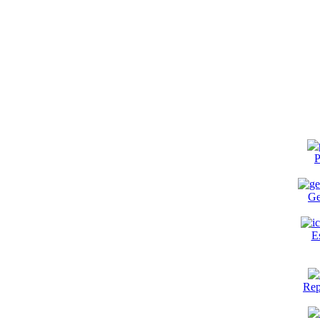
P
Ge
E
Rep