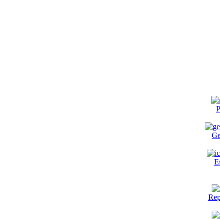
P
Ge
E
Rep