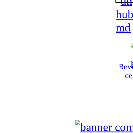
Revi
de