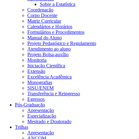
Sobre a Estatística
Coordenação
Corpo Docente
Matriz Curricular
Calendários e Horários
Formulários e Procedimentos
Manual do Aluno
Projeto Pedagógico e Regulamento
Atendimento ao aluno
Projeto Bolsa-auxílio
Monitoria
Iniciação Científica
Extensão
Excelência Acadêmica
Monografias
SISU/ENEM
Transferência e Reingresso
Egressos
Pós-Graduação
Apresentação
Especialização
Mestrado e Doutorado
Trilhas
Apresentação
ANCOM