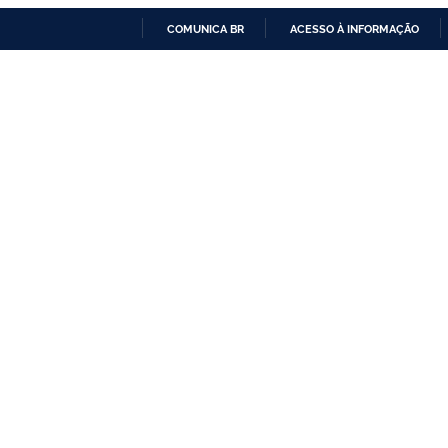
COMUNICA BR
ACESSO À INFORMAÇÃO
IR
PARA
O
CONTEÚDO