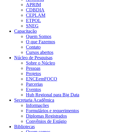
APRIM
CDBDIA
CEPLAM
ETPOL
SNEG
Capacitação
Quem Somos
O que Fazemos
Contato
Cursos abertos
Núcleo de Pesquisas
Sobre o Núcleo
Pessoas
Projetos
ENCEemFOCO
Parcerias
Eventos
Hub Regional para Big Data
Secretaria Acadêmica
Informações
Formulários e requerimentos
Diplomas Registrados
Convênios de Estágio
Bibliotecas
Quem somos