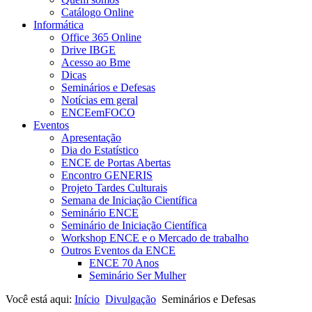
Catálogo Online
Informática
Office 365 Online
Drive IBGE
Acesso ao Bme
Dicas
Seminários e Defesas
Notícias em geral
ENCEemFOCO
Eventos
Apresentação
Dia do Estatístico
ENCE de Portas Abertas
Encontro GENERIS
Projeto Tardes Culturais
Semana de Iniciação Científica
Seminário ENCE
Seminário de Iniciação Científica
Workshop ENCE e o Mercado de trabalho
Outros Eventos da ENCE
ENCE 70 Anos
Seminário Ser Mulher
Você está aqui:
Início
Divulgação
Seminários e Defesas