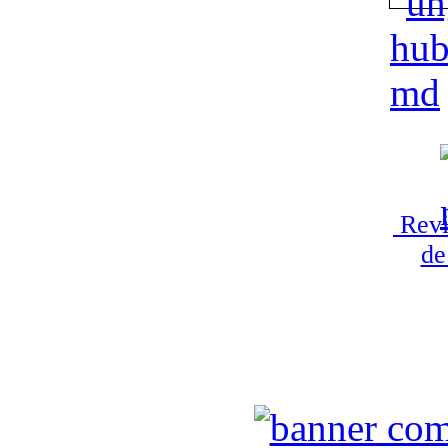
Revi
de