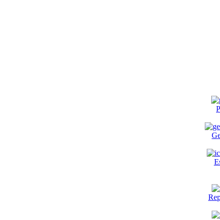
P
Ge
E
Rep