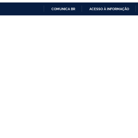
COMUNICA BR
ACESSO À INFORMAÇÃO
IR
PARA
O
CONTEÚDO