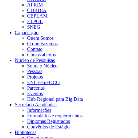
APRIM
CDBDIA
CEPLAM
ETPOL
SNEG
Capacitação
Quem Somos
O que Fazemos
Contato
Cursos abertos
Núcleo de Pesquisas
Sobre o Núcleo
Pessoas
Projetos
ENCEemFOCO
Parcerias
Eventos
Hub Regional para Big Data
Secretaria Acadêmica
Informações
Formulários e requerimentos
Diplomas Registrados
Convênios de Estágio
Bibliotecas
Quem somos