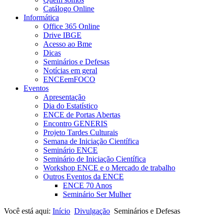
Catálogo Online
Informática
Office 365 Online
Drive IBGE
Acesso ao Bme
Dicas
Seminários e Defesas
Notícias em geral
ENCEemFOCO
Eventos
Apresentação
Dia do Estatístico
ENCE de Portas Abertas
Encontro GENERIS
Projeto Tardes Culturais
Semana de Iniciação Científica
Seminário ENCE
Seminário de Iniciação Científica
Workshop ENCE e o Mercado de trabalho
Outros Eventos da ENCE
ENCE 70 Anos
Seminário Ser Mulher
Você está aqui:
Início
Divulgação
Seminários e Defesas