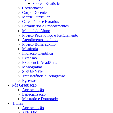
Sobre a Estatística
Coordenação
Corpo Docente
Matriz Curricular
Calendários e Horários
Formulários e Procedimentos
Manual do Aluno
Projeto Pedagógico e Regulamento
Atendimento ao aluno
Projeto Bolsa-auxílio
Monitoria
Iniciação Científica
Extensão
Excelência Acadêmica
Monografias
SISU/ENEM
Transferência e Reingresso
Egressos
Pós-Graduação
Apresentação
Especialização
Mestrado e Doutorado
Trilhas
Apresentação
ANCOM