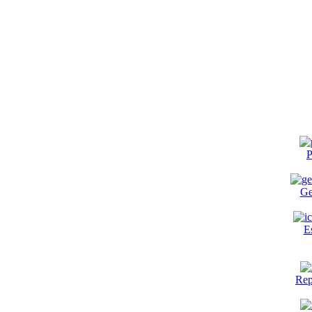
P
Ge
E
Rep