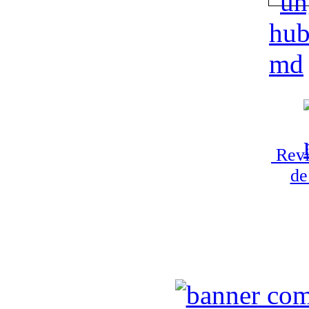
Revi
de