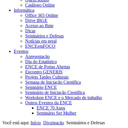
Catálogo Online
Informática
Office 365 Online
Drive IBGE
Acesso ao Bme
Dicas
Seminários e Defesas
Notícias em geral
ENCEemFOCO
Eventos
Apresentação
Dia do Estatístico
ENCE de Portas Abertas
Encontro GENERIS
Projeto Tardes Culturais
Semana de Iniciação Científica
Seminário ENCE
Seminário de Iniciação Científica
Workshop ENCE e o Mercado de trabalho
Outros Eventos da ENCE
ENCE 70 Anos
Seminário Ser Mulher
Você está aqui:
Início
Divulgação
Seminários e Defesas