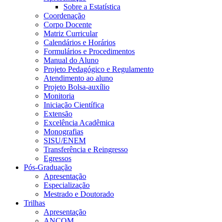
Sobre a Estatística
Coordenação
Corpo Docente
Matriz Curricular
Calendários e Horários
Formulários e Procedimentos
Manual do Aluno
Projeto Pedagógico e Regulamento
Atendimento ao aluno
Projeto Bolsa-auxílio
Monitoria
Iniciação Científica
Extensão
Excelência Acadêmica
Monografias
SISU/ENEM
Transferência e Reingresso
Egressos
Pós-Graduação
Apresentação
Especialização
Mestrado e Doutorado
Trilhas
Apresentação
ANCOM