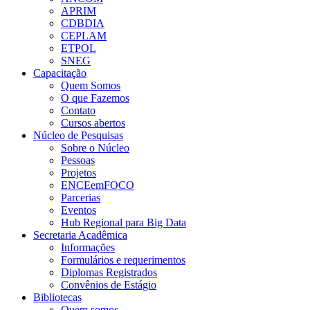
APRIM
CDBDIA
CEPLAM
ETPOL
SNEG
Capacitação
Quem Somos
O que Fazemos
Contato
Cursos abertos
Núcleo de Pesquisas
Sobre o Núcleo
Pessoas
Projetos
ENCEemFOCO
Parcerias
Eventos
Hub Regional para Big Data
Secretaria Acadêmica
Informações
Formulários e requerimentos
Diplomas Registrados
Convênios de Estágio
Bibliotecas
Quem somos