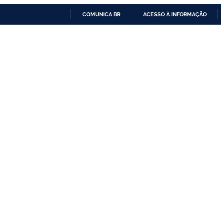
COMUNICA BR
ACESSO À INFORMAÇÃO
IR
PARA
O
CONTEÚDO