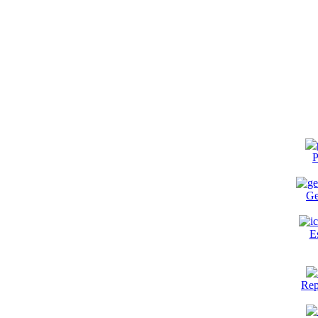
P
Ge
E
Rep