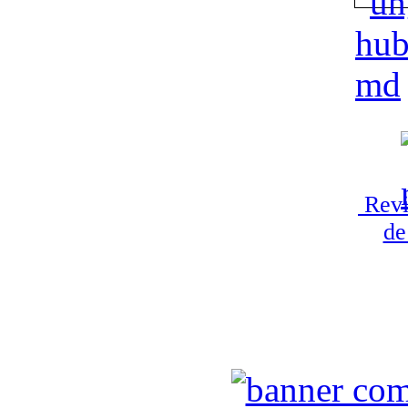
Revi
de