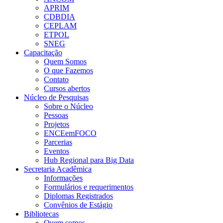
APRIM
CDBDIA
CEPLAM
ETPOL
SNEG
Capacitação
Quem Somos
O que Fazemos
Contato
Cursos abertos
Núcleo de Pesquisas
Sobre o Núcleo
Pessoas
Projetos
ENCEemFOCO
Parcerias
Eventos
Hub Regional para Big Data
Secretaria Acadêmica
Informações
Formulários e requerimentos
Diplomas Registrados
Convênios de Estágio
Bibliotecas
Quem somos