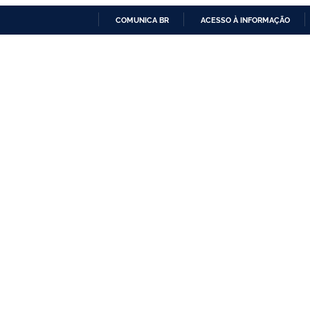
COMUNICA BR
ACESSO À INFORMAÇÃO
IR
PARA
O
CONTEÚDO