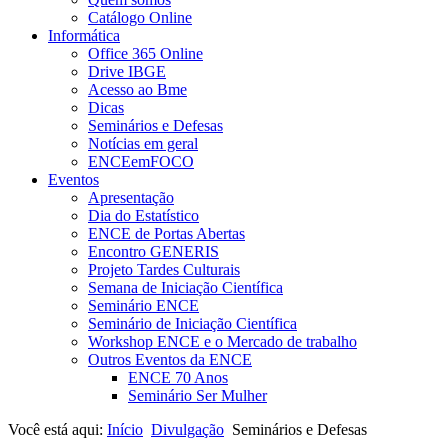
Catálogo Online
Informática
Office 365 Online
Drive IBGE
Acesso ao Bme
Dicas
Seminários e Defesas
Notícias em geral
ENCEemFOCO
Eventos
Apresentação
Dia do Estatístico
ENCE de Portas Abertas
Encontro GENERIS
Projeto Tardes Culturais
Semana de Iniciação Científica
Seminário ENCE
Seminário de Iniciação Científica
Workshop ENCE e o Mercado de trabalho
Outros Eventos da ENCE
ENCE 70 Anos
Seminário Ser Mulher
Você está aqui:
Início
Divulgação
Seminários e Defesas