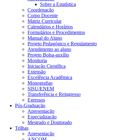
Sobre a Estatística
Coordenação
Corpo Docente
Matriz Curricular
Calendários e Horários
Formulários e Procedimentos
Manual do Aluno
Projeto Pedagógico e Regulamento
Atendimento ao aluno
Projeto Bolsa-auxílio
Monitoria
Iniciação Científica
Extensão
Excelência Acadêmica
Monografias
SISU/ENEM
Transferência e Reingresso
Egressos
Pós-Graduação
Apresentação
Especialização
Mestrado e Doutorado
Trilhas
Apresentação
ANCOM