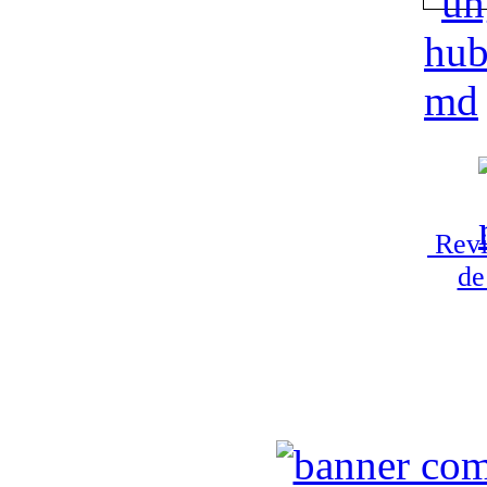
Revi
de