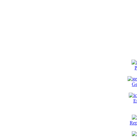
P
Ge
E
Rep