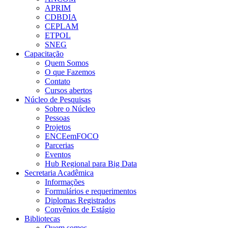
APRIM
CDBDIA
CEPLAM
ETPOL
SNEG
Capacitação
Quem Somos
O que Fazemos
Contato
Cursos abertos
Núcleo de Pesquisas
Sobre o Núcleo
Pessoas
Projetos
ENCEemFOCO
Parcerias
Eventos
Hub Regional para Big Data
Secretaria Acadêmica
Informações
Formulários e requerimentos
Diplomas Registrados
Convênios de Estágio
Bibliotecas
Quem somos