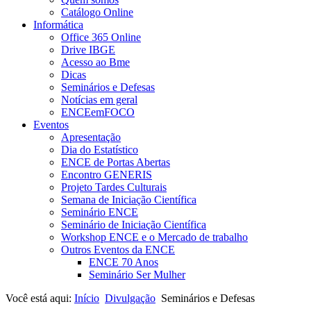
Catálogo Online
Informática
Office 365 Online
Drive IBGE
Acesso ao Bme
Dicas
Seminários e Defesas
Notícias em geral
ENCEemFOCO
Eventos
Apresentação
Dia do Estatístico
ENCE de Portas Abertas
Encontro GENERIS
Projeto Tardes Culturais
Semana de Iniciação Científica
Seminário ENCE
Seminário de Iniciação Científica
Workshop ENCE e o Mercado de trabalho
Outros Eventos da ENCE
ENCE 70 Anos
Seminário Ser Mulher
Você está aqui:
Início
Divulgação
Seminários e Defesas