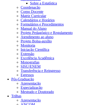
Sobre a Estatística
Coordenação
Corpo Docente
Matriz Curricular
Calendários e Horários
Formulários e Procedimentos
Manual do Aluno
Projeto Pedagógico e Regulamento
Atendimento ao aluno
Projeto Bolsa-auxílio
Monitoria
Iniciação Científica
Extensão
Excelência Acadêmica
Monografias
SISU/ENEM
Transferência e Reingresso
Egressos
Pós-Graduação
Apresentação
Especialização
Mestrado e Doutorado
Trilhas
Apresentação
ANCOM