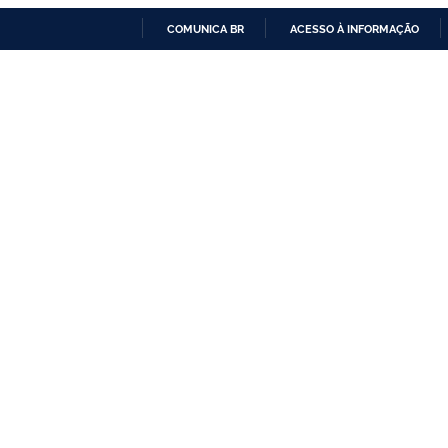
COMUNICA BR
ACESSO À INFORMAÇÃO
IR
PARA
O
CONTEÚDO