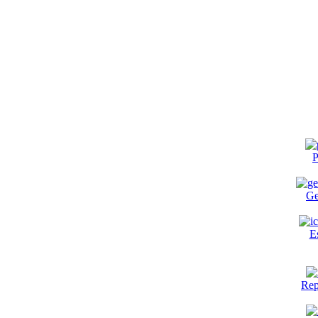
P
Ge
E
Rep