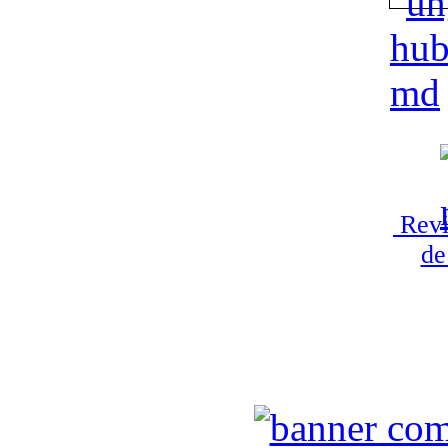
Revi
de