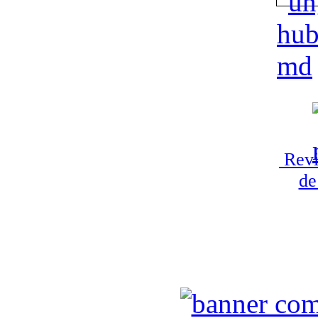
Revi
de