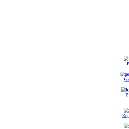
P
Ge
E
Rep