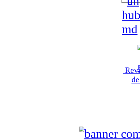
Revi
de