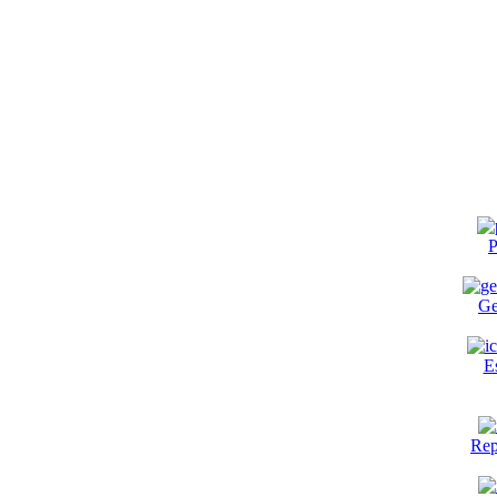
P
Ge
E
Rep