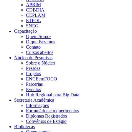
APRIM
CDBDIA
CEPLAM
ETPOL
SNEG
Capacitação
Quem Somos
O que Fazemos
Contato
Cursos abertos
Núcleo de Pesquisas
Sobre o Núcleo
Pessoas
Projetos
ENCEemFOCO
Parcerias
Eventos
Hub Regional para Big Data
Secretaria Acadêmica
Informações
Formulários e requerimentos
Diplomas Registrados
Convênios de Estágio
Bibliotecas
Quem somos