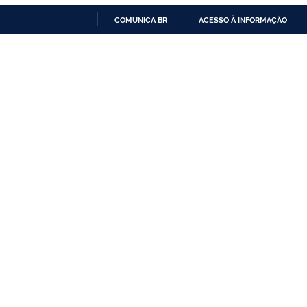
COMUNICA BR
ACESSO À INFORMAÇÃO
IR
PARA
O
CONTEÚDO