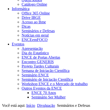
Catálogo Online
Informática
Office 365 Online
Drive IBGE
Acesso ao Bme
Dicas
Seminários e Defesas
Notícias em geral
ENCEemFOCO
Eventos
Apresentação
Dia do Estatístico
ENCE de Portas Abertas
Encontro GENERIS
Projeto Tardes Culturais
Semana de Iniciação Científica
Seminário ENCE
Seminário de Iniciação Científica
Workshop ENCE e o Mercado de trabalho
Outros Eventos da ENCE
ENCE 70 Anos
Seminário Ser Mulher
Você está aqui:
Início
Divulgação
Seminários e Defesas