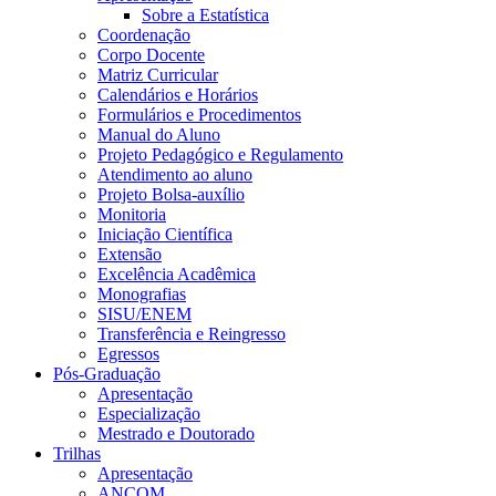
Sobre a Estatística
Coordenação
Corpo Docente
Matriz Curricular
Calendários e Horários
Formulários e Procedimentos
Manual do Aluno
Projeto Pedagógico e Regulamento
Atendimento ao aluno
Projeto Bolsa-auxílio
Monitoria
Iniciação Científica
Extensão
Excelência Acadêmica
Monografias
SISU/ENEM
Transferência e Reingresso
Egressos
Pós-Graduação
Apresentação
Especialização
Mestrado e Doutorado
Trilhas
Apresentação
ANCOM