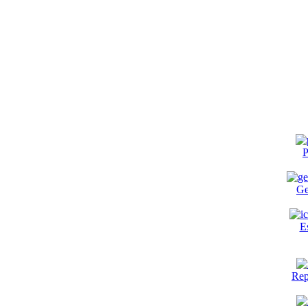
P
Ge
E
Rep