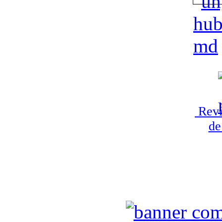
Revi
de