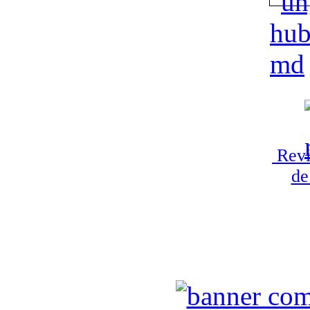
Revi
de