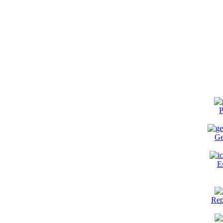
P
Ge
E
Rep