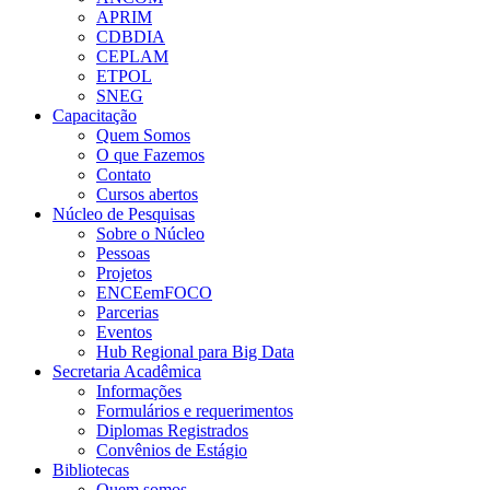
APRIM
CDBDIA
CEPLAM
ETPOL
SNEG
Capacitação
Quem Somos
O que Fazemos
Contato
Cursos abertos
Núcleo de Pesquisas
Sobre o Núcleo
Pessoas
Projetos
ENCEemFOCO
Parcerias
Eventos
Hub Regional para Big Data
Secretaria Acadêmica
Informações
Formulários e requerimentos
Diplomas Registrados
Convênios de Estágio
Bibliotecas
Quem somos