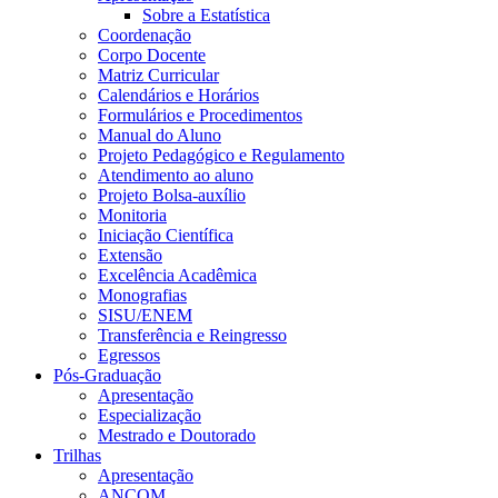
Sobre a Estatística
Coordenação
Corpo Docente
Matriz Curricular
Calendários e Horários
Formulários e Procedimentos
Manual do Aluno
Projeto Pedagógico e Regulamento
Atendimento ao aluno
Projeto Bolsa-auxílio
Monitoria
Iniciação Científica
Extensão
Excelência Acadêmica
Monografias
SISU/ENEM
Transferência e Reingresso
Egressos
Pós-Graduação
Apresentação
Especialização
Mestrado e Doutorado
Trilhas
Apresentação
ANCOM