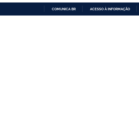
COMUNICA BR
ACESSO À INFORMAÇÃO
IR
PARA
O
CONTEÚDO