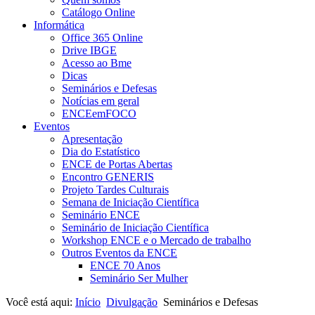
Catálogo Online
Informática
Office 365 Online
Drive IBGE
Acesso ao Bme
Dicas
Seminários e Defesas
Notícias em geral
ENCEemFOCO
Eventos
Apresentação
Dia do Estatístico
ENCE de Portas Abertas
Encontro GENERIS
Projeto Tardes Culturais
Semana de Iniciação Científica
Seminário ENCE
Seminário de Iniciação Científica
Workshop ENCE e o Mercado de trabalho
Outros Eventos da ENCE
ENCE 70 Anos
Seminário Ser Mulher
Você está aqui:
Início
Divulgação
Seminários e Defesas