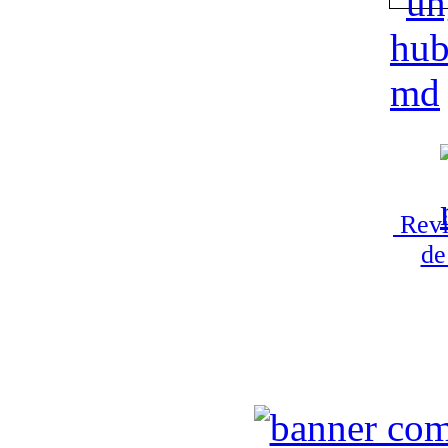
Revi
de