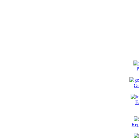
P
Ge
E
Rep