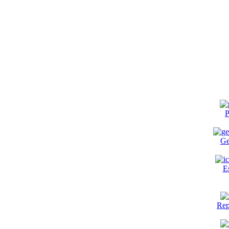
P
Ge
E
Rep