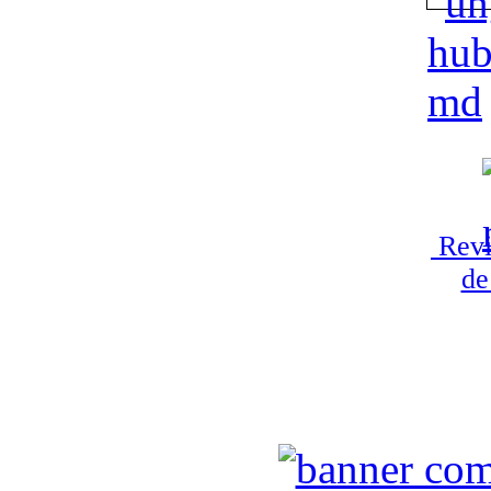
Revi
de