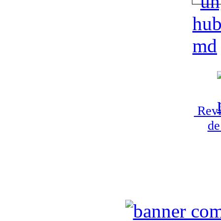
Revi
de