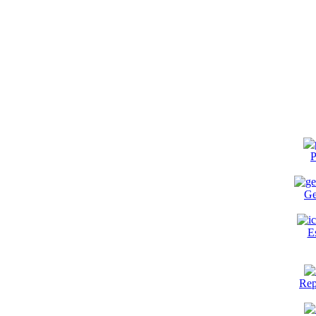
P
Ge
E
Rep