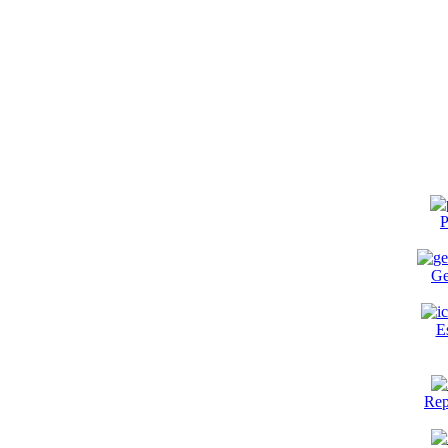
P
Ge
E
Rep