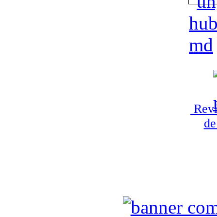
Revi
de