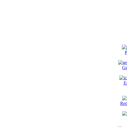
P
Ge
E
Rep