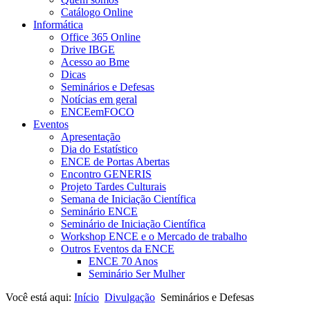
Catálogo Online
Informática
Office 365 Online
Drive IBGE
Acesso ao Bme
Dicas
Seminários e Defesas
Notícias em geral
ENCEemFOCO
Eventos
Apresentação
Dia do Estatístico
ENCE de Portas Abertas
Encontro GENERIS
Projeto Tardes Culturais
Semana de Iniciação Científica
Seminário ENCE
Seminário de Iniciação Científica
Workshop ENCE e o Mercado de trabalho
Outros Eventos da ENCE
ENCE 70 Anos
Seminário Ser Mulher
Você está aqui:
Início
Divulgação
Seminários e Defesas