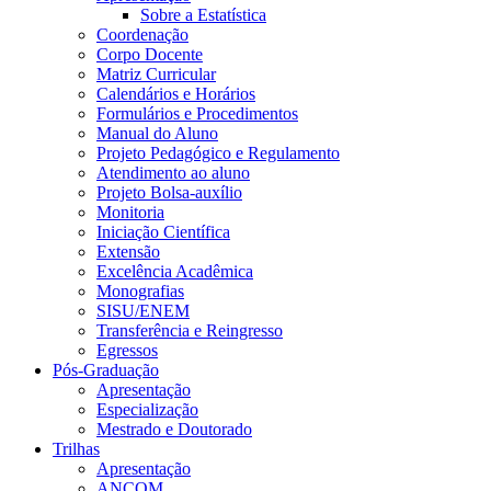
Sobre a Estatística
Coordenação
Corpo Docente
Matriz Curricular
Calendários e Horários
Formulários e Procedimentos
Manual do Aluno
Projeto Pedagógico e Regulamento
Atendimento ao aluno
Projeto Bolsa-auxílio
Monitoria
Iniciação Científica
Extensão
Excelência Acadêmica
Monografias
SISU/ENEM
Transferência e Reingresso
Egressos
Pós-Graduação
Apresentação
Especialização
Mestrado e Doutorado
Trilhas
Apresentação
ANCOM