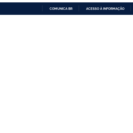
COMUNICA BR
ACESSO À INFORMAÇÃO
IR
PARA
O
CONTEÚDO