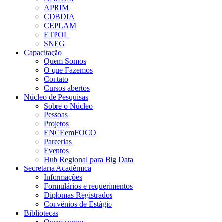
APRIM
CDBDIA
CEPLAM
ETPOL
SNEG
Capacitação
Quem Somos
O que Fazemos
Contato
Cursos abertos
Núcleo de Pesquisas
Sobre o Núcleo
Pessoas
Projetos
ENCEemFOCO
Parcerias
Eventos
Hub Regional para Big Data
Secretaria Acadêmica
Informações
Formulários e requerimentos
Diplomas Registrados
Convênios de Estágio
Bibliotecas
Quem somos