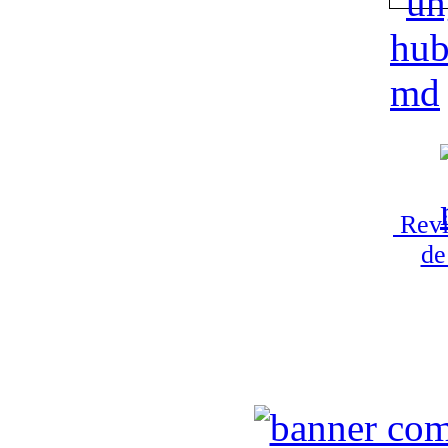
Revi
de