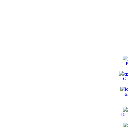
P
Ge
E
Rep