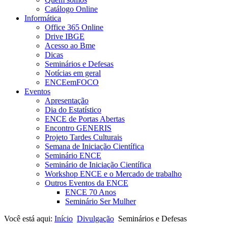
Catálogo Online
Informática
Office 365 Online
Drive IBGE
Acesso ao Bme
Dicas
Seminários e Defesas
Notícias em geral
ENCEemFOCO
Eventos
Apresentação
Dia do Estatístico
ENCE de Portas Abertas
Encontro GENERIS
Projeto Tardes Culturais
Semana de Iniciação Científica
Seminário ENCE
Seminário de Iniciação Científica
Workshop ENCE e o Mercado de trabalho
Outros Eventos da ENCE
ENCE 70 Anos
Seminário Ser Mulher
Você está aqui:
Início
Divulgação
Seminários e Defesas