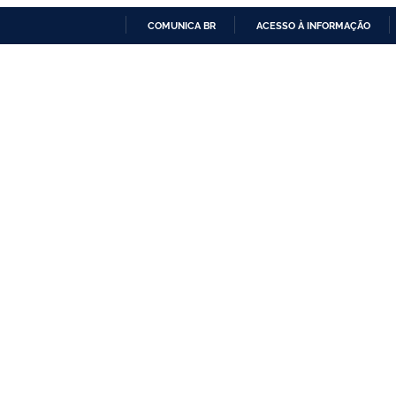
COMUNICA BR
ACESSO À INFORMAÇÃO
IR
PARA
O
CONTEÚDO