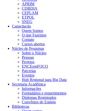
APRIM
CDBDIA
CEPLAM
ETPOL
SNEG
Capacitação
Quem Somos
O que Fazemos
Contato
Cursos abertos
Núcleo de Pesquisas
Sobre o Núcleo
Pessoas
Projetos
ENCEemFOCO
Parcerias
Eventos
Hub Regional para Big Data
Secretaria Acadêmica
Informações
Formulários e requerimentos
Diplomas Registrados
Convênios de Estágio
Bibliotecas
Quem somos