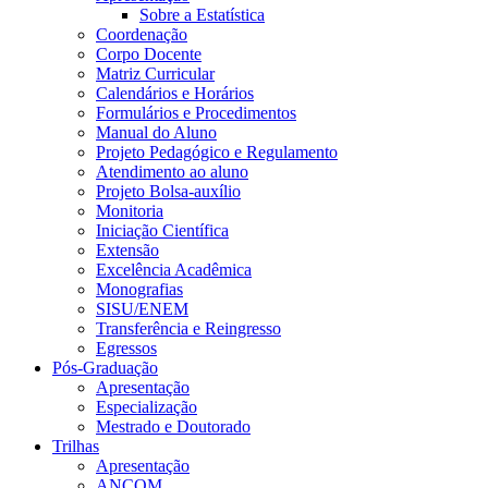
Sobre a Estatística
Coordenação
Corpo Docente
Matriz Curricular
Calendários e Horários
Formulários e Procedimentos
Manual do Aluno
Projeto Pedagógico e Regulamento
Atendimento ao aluno
Projeto Bolsa-auxílio
Monitoria
Iniciação Científica
Extensão
Excelência Acadêmica
Monografias
SISU/ENEM
Transferência e Reingresso
Egressos
Pós-Graduação
Apresentação
Especialização
Mestrado e Doutorado
Trilhas
Apresentação
ANCOM