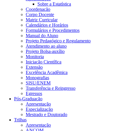
Sobre a Estatística
Coordenação
Corpo Docente
Matriz Curricular
Calendários e Horários
Formulários e Procedimentos
Manual do Aluno
Projeto Pedagógico e Regulamento
Atendimento ao aluno
Projeto Bolsa-auxílio
Monitoria
Iniciação Científica
Extensão
Excelência Acadêmica
Monografias
SISU/ENEM
Transferência e Reingresso
Egressos
Pós-Graduação
Apresentação
Especialização
Mestrado e Doutorado
Trilhas
Apresentação
ANCOM