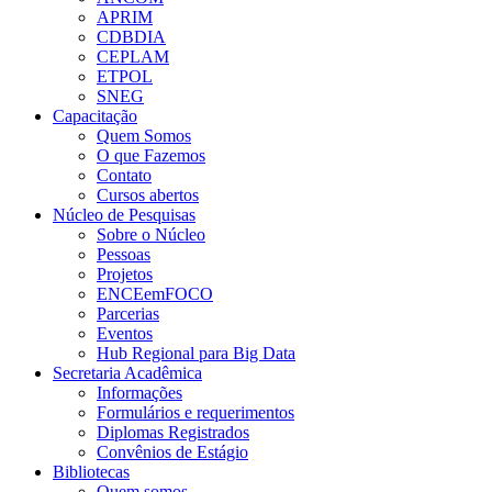
APRIM
CDBDIA
CEPLAM
ETPOL
SNEG
Capacitação
Quem Somos
O que Fazemos
Contato
Cursos abertos
Núcleo de Pesquisas
Sobre o Núcleo
Pessoas
Projetos
ENCEemFOCO
Parcerias
Eventos
Hub Regional para Big Data
Secretaria Acadêmica
Informações
Formulários e requerimentos
Diplomas Registrados
Convênios de Estágio
Bibliotecas
Quem somos