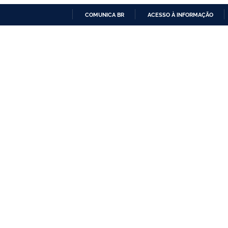
COMUNICA BR
ACESSO À INFORMAÇÃO
IR
PARA
O
CONTEÚDO