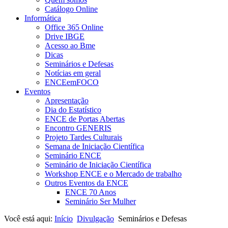
Catálogo Online
Informática
Office 365 Online
Drive IBGE
Acesso ao Bme
Dicas
Seminários e Defesas
Notícias em geral
ENCEemFOCO
Eventos
Apresentação
Dia do Estatístico
ENCE de Portas Abertas
Encontro GENERIS
Projeto Tardes Culturais
Semana de Iniciação Científica
Seminário ENCE
Seminário de Iniciação Científica
Workshop ENCE e o Mercado de trabalho
Outros Eventos da ENCE
ENCE 70 Anos
Seminário Ser Mulher
Você está aqui:
Início
Divulgação
Seminários e Defesas