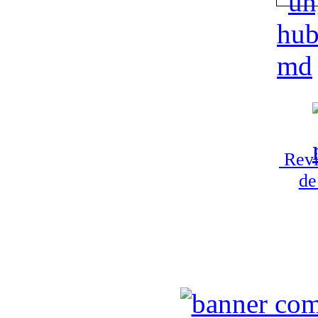
Revi
de