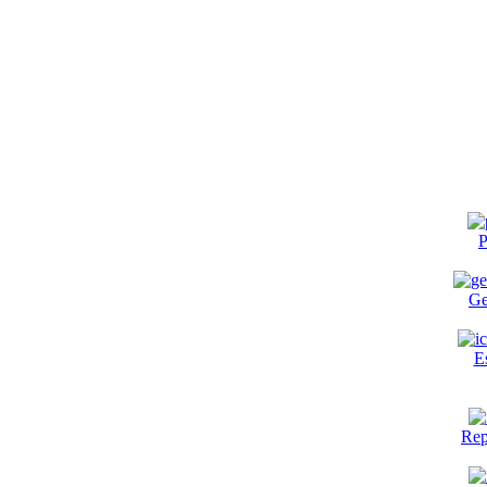
P
Ge
E
Rep