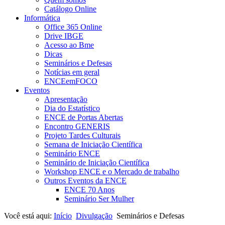
Catálogo Online
Informática
Office 365 Online
Drive IBGE
Acesso ao Bme
Dicas
Seminários e Defesas
Notícias em geral
ENCEemFOCO
Eventos
Apresentação
Dia do Estatístico
ENCE de Portas Abertas
Encontro GENERIS
Projeto Tardes Culturais
Semana de Iniciação Científica
Seminário ENCE
Seminário de Iniciação Científica
Workshop ENCE e o Mercado de trabalho
Outros Eventos da ENCE
ENCE 70 Anos
Seminário Ser Mulher
Você está aqui:
Início
Divulgação
Seminários e Defesas