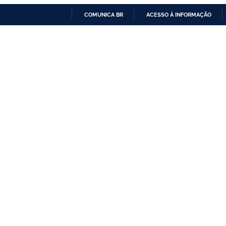
COMUNICA BR
ACESSO À INFORMAÇÃO
IR
PARA
O
CONTEÚDO