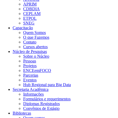
APRIM
CDBDIA
CEPLAM
ETPOL
SNEG
Capacitação
Quem Somos
O que Fazemos
Contato
Cursos abertos
Núcleo de Pesquisas
Sobre o Núcleo
Pessoas
Projetos
ENCEemFOCO
Parcerias
Eventos
Hub Regional para Big Data
Secretaria Acadêmica
Informações
Formulários e requerimentos
Diplomas Registrados
Convênios de Estágio
Bibliotecas
Quem somos