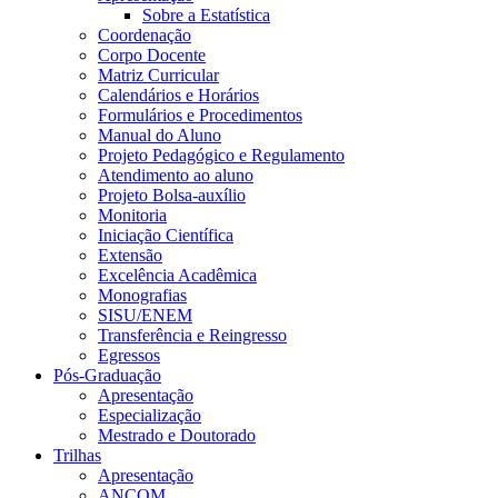
Sobre a Estatística
Coordenação
Corpo Docente
Matriz Curricular
Calendários e Horários
Formulários e Procedimentos
Manual do Aluno
Projeto Pedagógico e Regulamento
Atendimento ao aluno
Projeto Bolsa-auxílio
Monitoria
Iniciação Científica
Extensão
Excelência Acadêmica
Monografias
SISU/ENEM
Transferência e Reingresso
Egressos
Pós-Graduação
Apresentação
Especialização
Mestrado e Doutorado
Trilhas
Apresentação
ANCOM