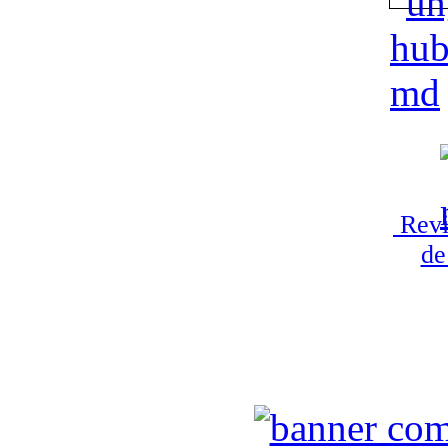
Revi
de