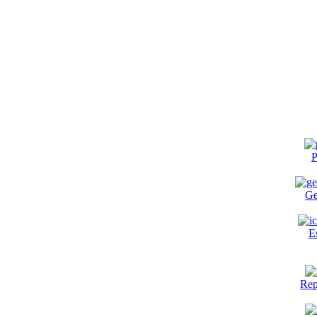
P
Ge
E
Rep