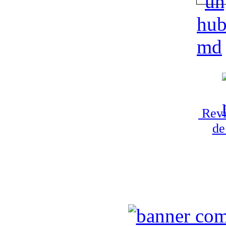
Revi
de