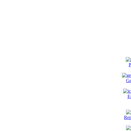
P
Ge
E
Rep