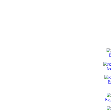
P
Ge
E
Rep