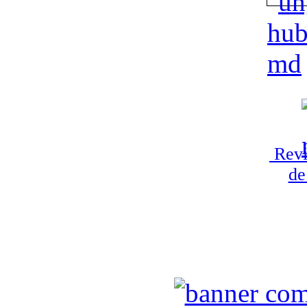
Revi
de