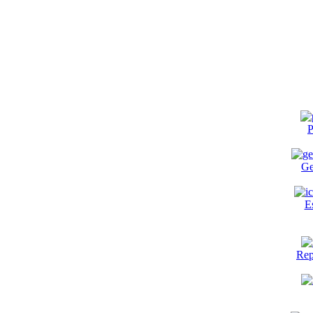
P
Ge
E
Rep