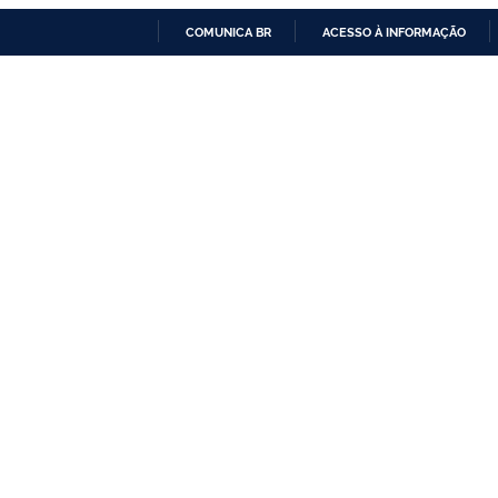
COMUNICA BR
ACESSO À INFORMAÇÃO
IR
PARA
O
CONTEÚDO