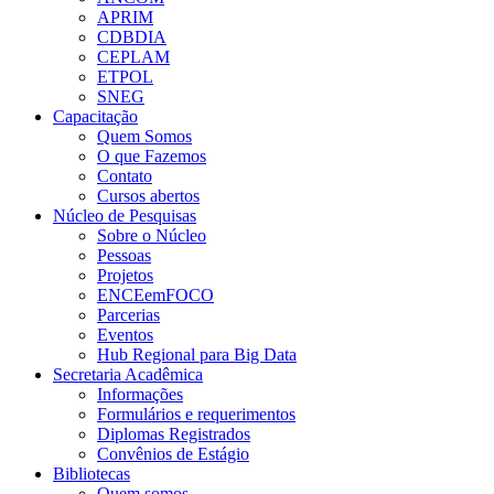
APRIM
CDBDIA
CEPLAM
ETPOL
SNEG
Capacitação
Quem Somos
O que Fazemos
Contato
Cursos abertos
Núcleo de Pesquisas
Sobre o Núcleo
Pessoas
Projetos
ENCEemFOCO
Parcerias
Eventos
Hub Regional para Big Data
Secretaria Acadêmica
Informações
Formulários e requerimentos
Diplomas Registrados
Convênios de Estágio
Bibliotecas
Quem somos