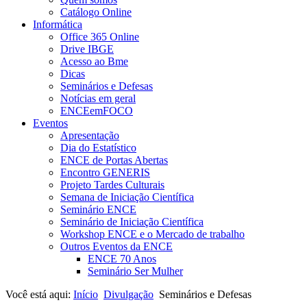
Catálogo Online
Informática
Office 365 Online
Drive IBGE
Acesso ao Bme
Dicas
Seminários e Defesas
Notícias em geral
ENCEemFOCO
Eventos
Apresentação
Dia do Estatístico
ENCE de Portas Abertas
Encontro GENERIS
Projeto Tardes Culturais
Semana de Iniciação Científica
Seminário ENCE
Seminário de Iniciação Científica
Workshop ENCE e o Mercado de trabalho
Outros Eventos da ENCE
ENCE 70 Anos
Seminário Ser Mulher
Você está aqui:
Início
Divulgação
Seminários e Defesas