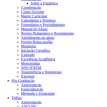
Sobre a Estatística
Coordenação
Corpo Docente
Matriz Curricular
Calendários e Horários
Formulários e Procedimentos
Manual do Aluno
Projeto Pedagógico e Regulamento
Atendimento ao aluno
Projeto Bolsa-auxílio
Monitoria
Iniciação Científica
Extensão
Excelência Acadêmica
Monografias
SISU/ENEM
Transferência e Reingresso
Egressos
Pós-Graduação
Apresentação
Especialização
Mestrado e Doutorado
Trilhas
Apresentação
ANCOM