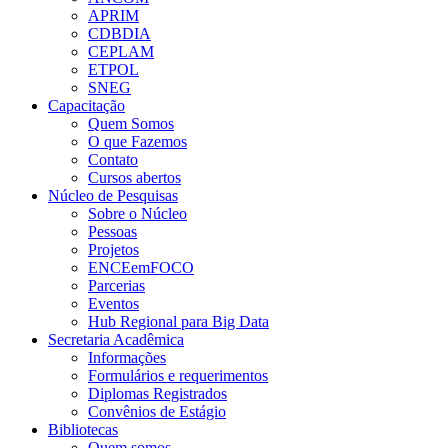
APRIM
CDBDIA
CEPLAM
ETPOL
SNEG
Capacitação
Quem Somos
O que Fazemos
Contato
Cursos abertos
Núcleo de Pesquisas
Sobre o Núcleo
Pessoas
Projetos
ENCEemFOCO
Parcerias
Eventos
Hub Regional para Big Data
Secretaria Acadêmica
Informações
Formulários e requerimentos
Diplomas Registrados
Convênios de Estágio
Bibliotecas
Quem somos