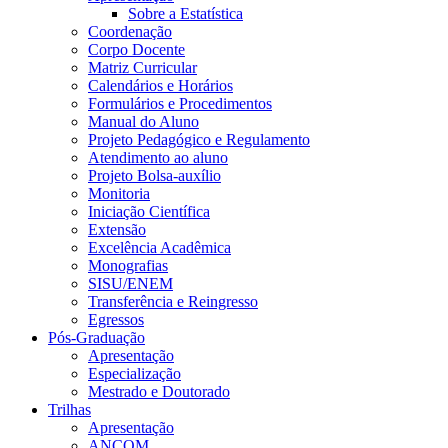
Sobre a Estatística
Coordenação
Corpo Docente
Matriz Curricular
Calendários e Horários
Formulários e Procedimentos
Manual do Aluno
Projeto Pedagógico e Regulamento
Atendimento ao aluno
Projeto Bolsa-auxílio
Monitoria
Iniciação Científica
Extensão
Excelência Acadêmica
Monografias
SISU/ENEM
Transferência e Reingresso
Egressos
Pós-Graduação
Apresentação
Especialização
Mestrado e Doutorado
Trilhas
Apresentação
ANCOM