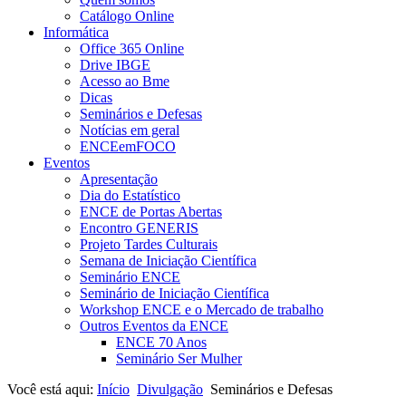
Catálogo Online
Informática
Office 365 Online
Drive IBGE
Acesso ao Bme
Dicas
Seminários e Defesas
Notícias em geral
ENCEemFOCO
Eventos
Apresentação
Dia do Estatístico
ENCE de Portas Abertas
Encontro GENERIS
Projeto Tardes Culturais
Semana de Iniciação Científica
Seminário ENCE
Seminário de Iniciação Científica
Workshop ENCE e o Mercado de trabalho
Outros Eventos da ENCE
ENCE 70 Anos
Seminário Ser Mulher
Você está aqui:
Início
Divulgação
Seminários e Defesas