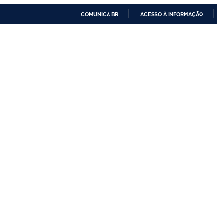
COMUNICA BR
ACESSO À INFORMAÇÃO
IR
PARA
O
CONTEÚDO