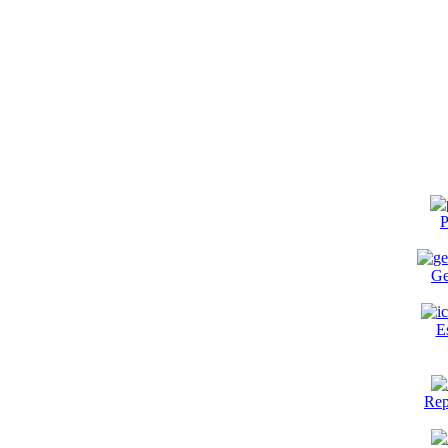
P
Ge
E
Rep