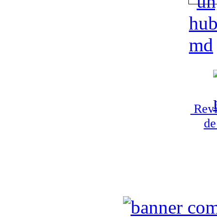
Revi
de