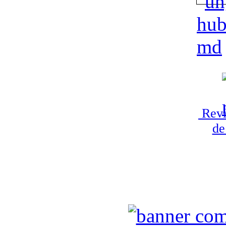
Revi
de