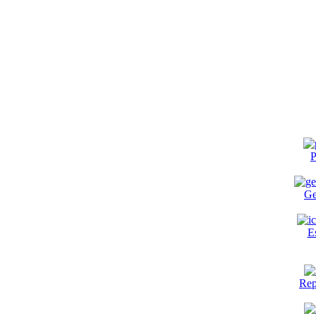
P
Ge
E
Rep