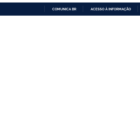
COMUNICA BR
ACESSO À INFORMAÇÃO
IR
PARA
O
CONTEÚDO