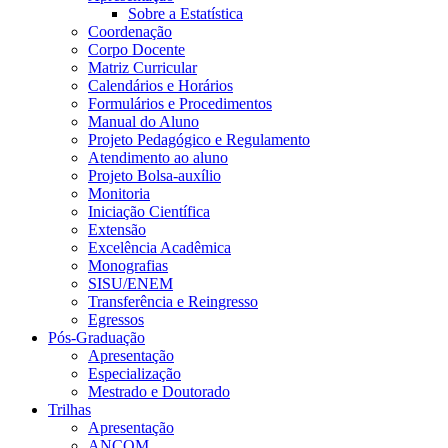
Sobre a Estatística
Coordenação
Corpo Docente
Matriz Curricular
Calendários e Horários
Formulários e Procedimentos
Manual do Aluno
Projeto Pedagógico e Regulamento
Atendimento ao aluno
Projeto Bolsa-auxílio
Monitoria
Iniciação Científica
Extensão
Excelência Acadêmica
Monografias
SISU/ENEM
Transferência e Reingresso
Egressos
Pós-Graduação
Apresentação
Especialização
Mestrado e Doutorado
Trilhas
Apresentação
ANCOM