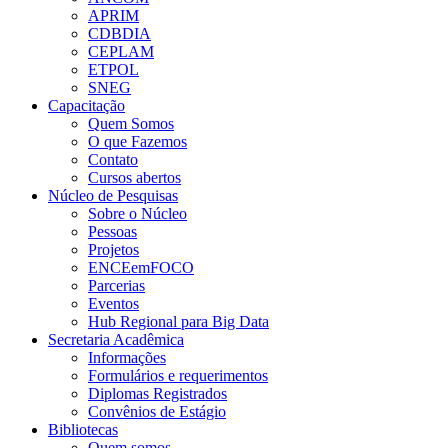
APRIM
CDBDIA
CEPLAM
ETPOL
SNEG
Capacitação
Quem Somos
O que Fazemos
Contato
Cursos abertos
Núcleo de Pesquisas
Sobre o Núcleo
Pessoas
Projetos
ENCEemFOCO
Parcerias
Eventos
Hub Regional para Big Data
Secretaria Acadêmica
Informações
Formulários e requerimentos
Diplomas Registrados
Convênios de Estágio
Bibliotecas
Quem somos