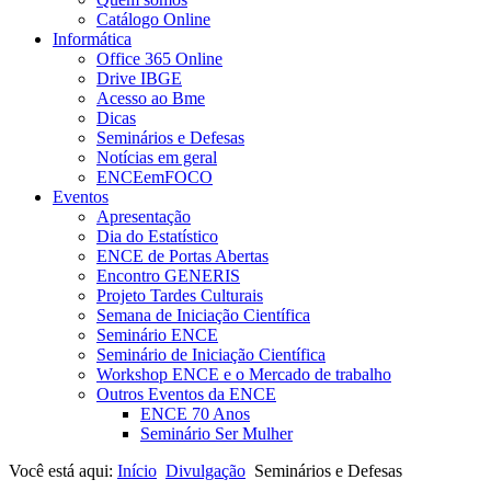
Catálogo Online
Informática
Office 365 Online
Drive IBGE
Acesso ao Bme
Dicas
Seminários e Defesas
Notícias em geral
ENCEemFOCO
Eventos
Apresentação
Dia do Estatístico
ENCE de Portas Abertas
Encontro GENERIS
Projeto Tardes Culturais
Semana de Iniciação Científica
Seminário ENCE
Seminário de Iniciação Científica
Workshop ENCE e o Mercado de trabalho
Outros Eventos da ENCE
ENCE 70 Anos
Seminário Ser Mulher
Você está aqui:
Início
Divulgação
Seminários e Defesas